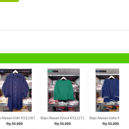
u Atasan Astri KS11267
Baju Atasan Azura KS11271
Baju Atasan Astia KS112
Rp 55.000
Rp 55.000
Rp 55.000