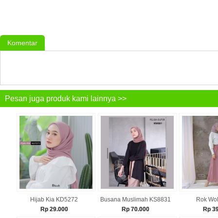
Komentar
Pesan juga produk kami lainnya >>
Hijab Kia KD5272
Busana Muslimah KS8831
Rok Wol
Rp 29.000
Rp 70.000
Rp 3