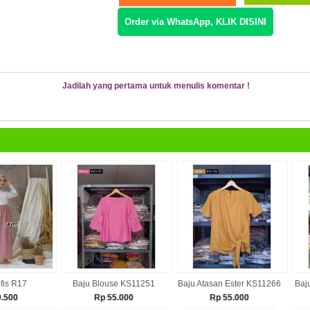
Order via WhatsApp, KLIK DISINI
Jadilah yang pertama untuk menulis komentar !
fis R17
Baju Blouse KS11251
Baju Atasan Ester KS11266
Baj
9.500
Rp 55.000
Rp 55.000