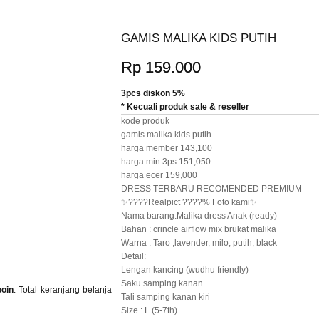
GAMIS MALIKA KIDS PUTIH
Rp 159.000
3pcs diskon 5%
* Kecuali produk sale & reseller
kode produk
gamis malika kids putih
harga member 143,100
harga min 3ps 151,050
harga ecer 159,000
DRESS TERBARU RECOMENDED PREMIUM
✨????Realpict ????% Foto kami✨
Nama barang:Malika dress Anak (ready)
Bahan : crincle airflow mix brukat malika
Warna : Taro ,lavender, milo, putih, black
Detail:
Lengan kancing (wudhu friendly)
Saku samping kanan
poin
. Total keranjang belanja
Tali samping kanan kiri
Size : L (5-7th)