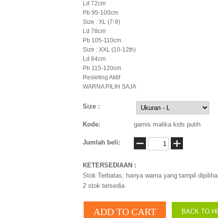
Ld 72cm
Pb 95-100cm
Size : XL (7-9)
Ld 78cm
Pb 105-110cm
Size : XXL (10-12th)
Ld 84cm
Pb 115-120cm
Resleting Aktif
WARNA PILIH SAJA
Size :
Kode:
gamis malika kids putih
Jumlah beli:
KETERSEDIAAN :
Stok Terbatas, hanya warna yang tampil dipiliha
2
stok tersedia
BACK TO H