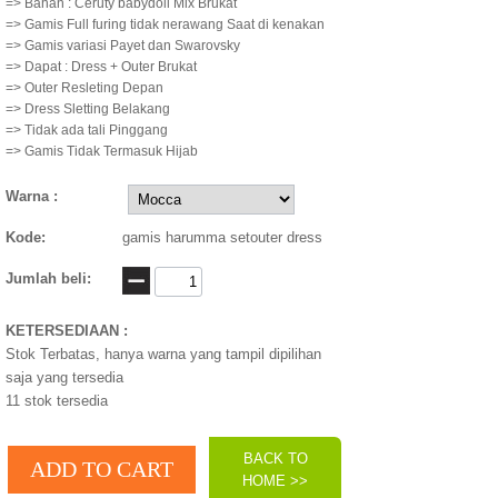
=> Bahan : Ceruty babydoll Mix Brukat
=> Gamis Full furing tidak nerawang Saat di kenakan
=> Gamis variasi Payet dan Swarovsky
=> Dapat : Dress + Outer Brukat
=> Outer Resleting Depan
=> Dress Sletting Belakang
=> Tidak ada tali Pinggang
=> Gamis Tidak Termasuk Hijab
Warna :
Kode:
gamis harumma setouter dress
Jumlah beli:
KETERSEDIAAN :
Stok Terbatas, hanya warna yang tampil dipilihan
saja yang tersedia
11
stok tersedia
BACK TO
HOME >>