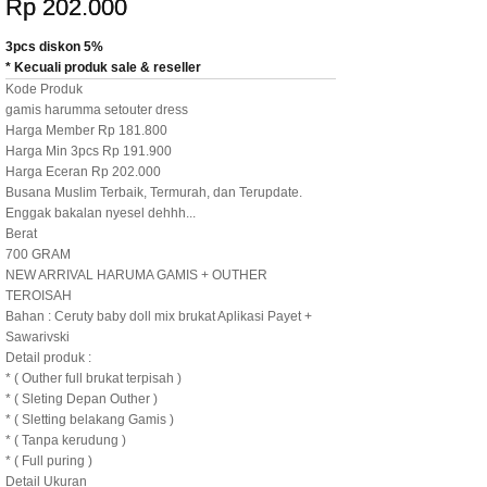
Rp 202.000
3pcs diskon 5%
* Kecuali produk sale & reseller
Kode Produk
gamis harumma setouter dress
Harga Member Rp 181.800
Harga Min 3pcs Rp 191.900
Harga Eceran Rp 202.000
Busana Muslim Terbaik, Termurah, dan Terupdate.
Enggak bakalan nyesel dehhh...
Berat
700 GRAM
NEW ARRIVAL HARUMA GAMIS + OUTHER
TEROISAH
Bahan : Ceruty baby doll mix brukat Aplikasi Payet +
Sawarivski
Detail produk :
* ( Outher full brukat terpisah )
* ( Sleting Depan Outher )
* ( Sletting belakang Gamis )
* ( Tanpa kerudung )
* ( Full puring )
Detail Ukuran