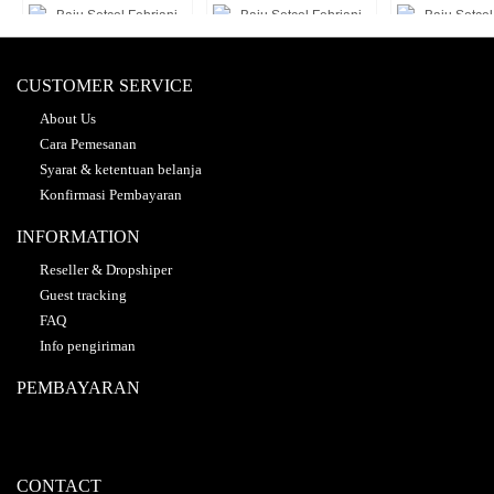
Baju Setcel Febriani...
Baju Setcel Febriani...
Baju Setcel Fe
CUSTOMER SERVICE
Rp 199.000
Rp 199.000
Rp 199.
About Us
Cara Pemesanan
Syarat & ketentuan belanja
Konfirmasi Pembayaran
INFORMATION
Reseller & Dropshiper
Guest tracking
FAQ
Info pengiriman
PEMBAYARAN
CONTACT