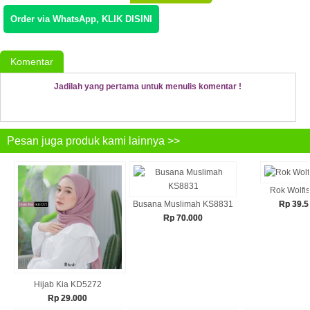
Order via WhatsApp, KLIK DISINI
Komentar
Jadilah yang pertama untuk menulis komentar !
Pesan juga produk kami lainnya >>
Rok Wolfi
Busana Muslimah KS8831
Rp 39.5
Rp 70.000
Hijab Kia KD5272
Rp 29.000