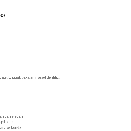
SS
date. Enggak bakalan nyesel dehhh...
ewah dan elegan
pti sutra.
iru ya bunda.