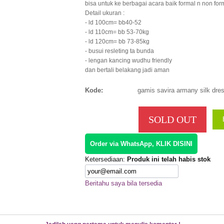
bisa untuk ke berbagai acara baik formal n non for
Detail ukuran :
- ld 100cm= bb40-52
- ld 110cm= bb 53-70kg
- ld 120cm= bb 73-85kg
- busui resleting ta bunda
- lengan kancing wudhu friendly
dan bertali belakang jadi aman
Kode:
gamis savira armany silk dre
SOLD OUT
Order via WhatsApp, KLIK DISINI
Ketersediaan:
Produk ini telah habis stok
Beritahu saya bila tersedia