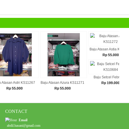
Baju Atasan Astia KS112
Rp 55.000
Baju Setcel Febriani...
u Atasan Astri KS11267
Baju Atasan Azura KS11271
Rp 199.000
Rp 55.000
Rp 55.000
CONTACT
Email
abdil.hasani@gmail.com