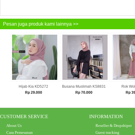
Pesan juga produk kami lainnya >>
Hijab Kia KD5272
Busana Muslimah KS8831
Rok Wol
Rp 29.000
Rp 70.000
Rp 3
CUSTOMER SERVICE
INFORMATION
About Us
Reseller & Dropshiper
Cara Pemesanan
Guest tracking
Baju Muslim KS8935