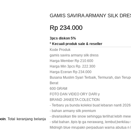
GAMIS SAVIRA ARMANY SILK DRE
Rp 234.000
3pcs diskon 5%
* Kecuali produk sale & reseller
Kode Produk
gamis savira armany silk dress
Harga Member Rp 210.600
Harga Min 3pcs Rp. 222.300
Harga Eceran Rp 234.000
Busana Muslim Syari Terbaik, Termurah, dan Terup
Berat
600 GRAM
FOTO DAN VIDEO ORY DARI y
BRAND JANEETA COLECTION
- Terbaru ya bunda koleksi buat lebaran nanti 2026
- bahan armany silk premium
- divariasikan tile snow sehingga terlihat lebih m
poin
. Total keranjang belanja
- sifat bahan..tipis tp ga nerawang, lembut,berkilau s
Midnigh blue mrupakn perpaduan warna abutua n b