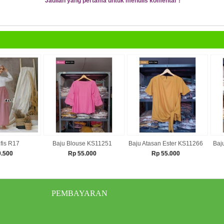
Jadilah yang pertama untuk menulis komentar !
fis R17
Baju Blouse KS11251
Baju Atasan Ester KS11266
Baj
9.500
Rp 55.000
Rp 55.000
PEMBAYARAN