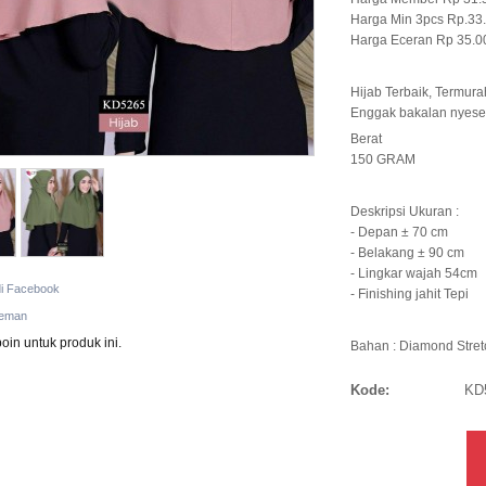
Harga Min 3pcs Rp.33
Harga Eceran Rp 35.00
Hijab Terbaik, Termura
Enggak bakalan nyesel
Berat
150 GRAM
Deskripsi Ukuran :
- Depan ± 70 cm
- Belakang ± 90 cm
- Lingkar wajah 54cm
di Facebook
- Finishing jahit Tepi
teman
oin untuk produk ini.
Bahan : Diamond Stretch
Kode:
KD