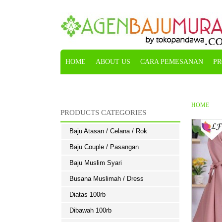
HOME
ABOUT US
CARA PEMESANAN
PR
KONFIRMASI
HOME
PRODUCTS CATEGORIES
Baju Atasan / Celana / Rok
Baju Couple / Pasangan
Baju Muslim Syari
Busana Muslimah / Dress
Diatas 100rb
Dibawah 100rb