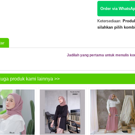
Order via WhatsAp
Ketersediaan:
Produk
silahkan pilih komb
ar
Jadilah yang pertama untuk menulis ko
juga produk kami lainnya >>