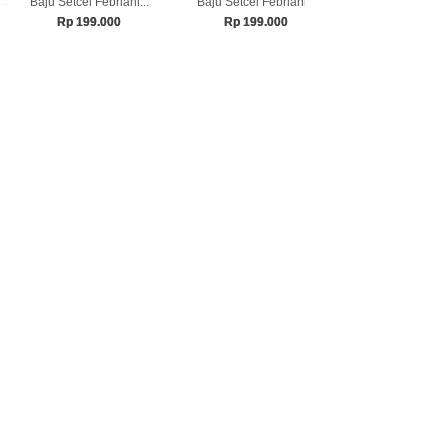
Baju Setcel Febriani...
Baju Setcel Febriani...
Baju Setcel Febr
Rp 199.000
Rp 199.000
Rp 199.0