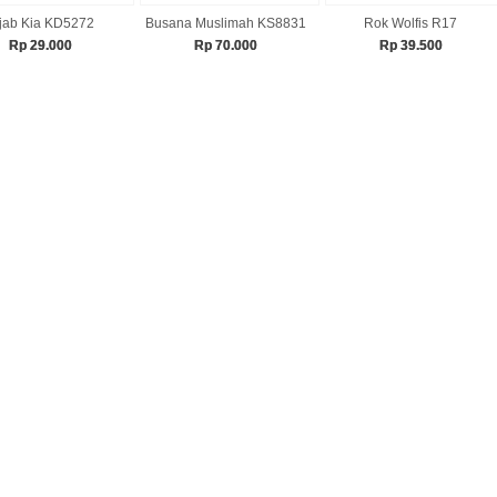
jab Kia KD5272
Busana Muslimah KS8831
Rok Wolfis R17
Rp 29.000
Rp 70.000
Rp 39.500