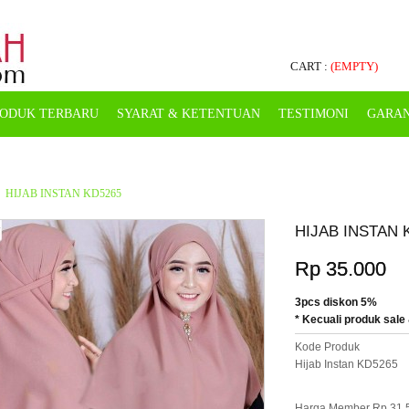
CART :
(EMPTY)
ODUK TERBARU
SYARAT & KETENTUAN
TESTIMONI
GARAN
HIJAB INSTAN KD5265
HIJAB INSTAN 
Rp 35.000
3pcs diskon 5%
* Kecuali produk sale 
Kode Produk
Hijab Instan KD5265
Harga Member Rp 31.