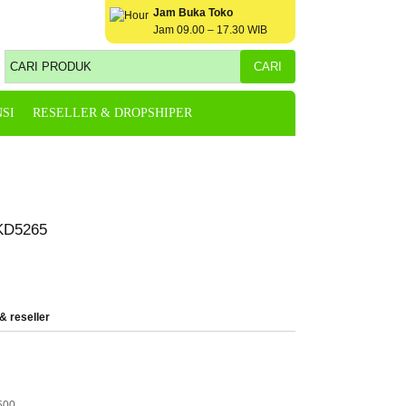
Jam Buka Toko
Jam 09.00 – 17.30 WIB
SI
RESELLER & DROPSHIPER
KD5265
& reseller
500