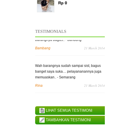
Rp 0
» SEMUA PRODUK TERLARIS
Thanks ya, pesanan saya sudah sampai..
barangnya bagus.. - bandung
TESTIMONIALS
21 March 2014
Bambang
Wah barangnya sudah sampai sist, bagus
banget saya suka.... pelayananannya juga
memuaskan.. - Semarang
21 March 2014
Rina
LIHAT SEMUA TESTIMONI
TAMBAHKAN TESTIMONI