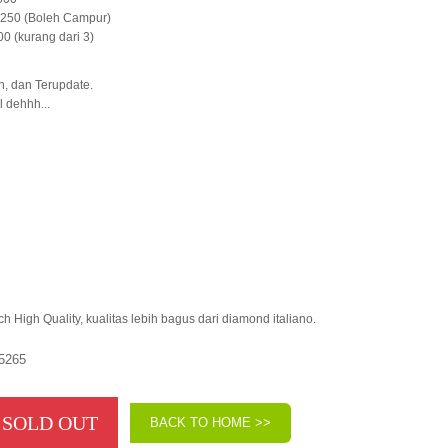
.250 (Boleh Campur)
0 (kurang dari 3)
h, dan Terupdate.
 dehhh...
 High Quality, kualitas lebih bagus dari diamond italiano.
5265
SOLD OUT
BACK TO HOME >>