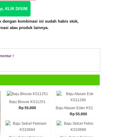
p, KLIK DISINI
 dengan kombinasi ini sudah habis stok,
inasi atau produk lainnya.
mentar !
Baju Blouse KS11251
Rp 55.000
Baju Atasan Ester KS11266
Baju Atasan Astr
Rp 55.000
Rp 55.00