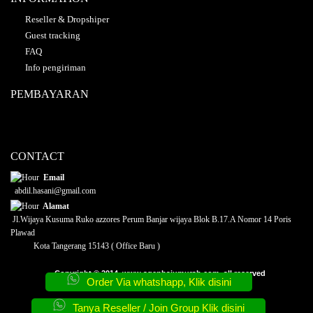
Reseller & Dropshiper
Guest tracking
FAQ
Info pengiriman
PEMBAYARAN
CONTACT
Email
abdil.hasani@gmail.com
Alamat
Jl.Wijaya Kusuma Ruko azzores Perum Banjar wijaya Blok B.17.A Nomor 14 Poris
Plawad
Kota Tangerang 15143 ( Office Baru )
Copyright © 2014.
www.agenbajumurah.com
, all reserved
Order Via whatshapp, Klik disini
Tanya Reseller / Join Group Klik disini