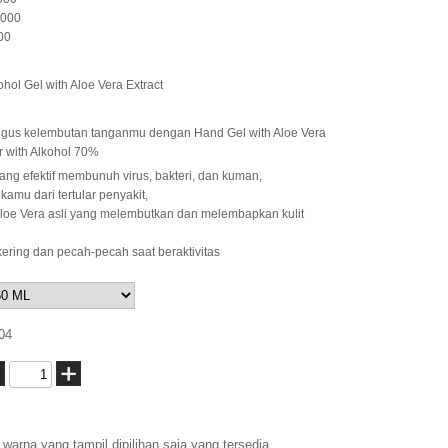
.000
00
hol Gel with Aloe Vera Extract
igus kelembutan tanganmu dengan Hand Gel with Aloe Vera
r with Alkohol 70%
ng efektif membunuh virus, bakteri, dan kuman,
amu dari tertular penyakit,
oe Vera asli yang melembutkan dan melembapkan kulit
 kering dan pecah-pecah saat beraktivitas
04
warna yang tampil dipilihan saja yang tersedia