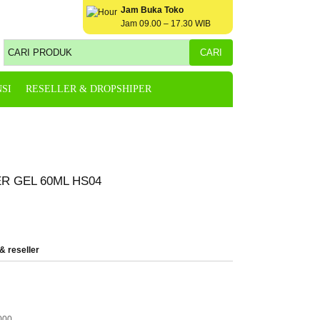
Jam Buka Toko
Jam 09.00 – 17.30 WIB
SI
RESELLER & DROPSHIPER
R GEL 60ML HS04
& reseller
000