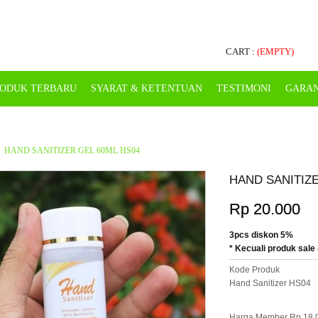
CART :
(EMPTY)
ODUK TERBARU
SYARAT & KETENTUAN
TESTIMONI
GARAN
HAND SANITIZER GEL 60ML HS04
HAND SANITIZE
Rp 20.000
3pcs diskon 5%
* Kecuali produk sale 
Kode Produk
Hand Sanitizer HS04
Harga Member Rp 18.