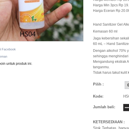
Harga Min 3pcs Rp 19
Harga Eceran Rp 20.0
Hand Sanitizer Gel Alko
Kemasan 60 ml
Jaga kebersihan sekal
60 mL – Hand Sanitize
di Facebook
Dengan alkohol 70% ya
sehingga menghindari k
teman
Mengandung ekstrak Al
oin untuk produk ini.
tanganmu.
Tidak harus takut kulit
Pilih :
Kode:
HS
Jumlah beli:
KETERSEDIAAN :
Stok Terbatas, hanya 