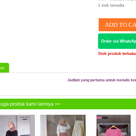
1
stok tersedia
Order via WhatsAp
Stok produk terbatas
ar
Jadilah yang pertama untuk menulis ko
juga produk kami lainnya >>