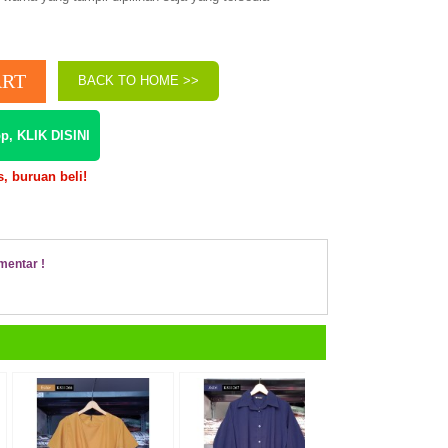
BACK TO HOME >>
p, KLIK DISINI
, buruan beli!
mentar !