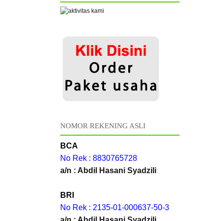
NOMOR REKENING ASLI
BCA
No Rek : 8830765728
a/n : Abdil Hasani Syadzili
BRI
No Rek : 2135-01-000637-50-3
a/n : Abdil Hasani Syadzili