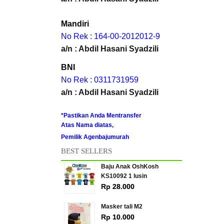
Mandiri
No Rek : 164-00-2012012-9
a/n : Abdil Hasani Syadzili
BNI
No Rek : 0311731959
a/n : Abdil Hasani Syadzili
*Pastikan Anda Mentransfer
Atas Nama diatas,
Pemilik Agenbajumurah
BEST SELLERS
Baju Anak OshKosh
KS10092 1 lusin
Rp 28.000
Masker tali M2
Rp 10.000