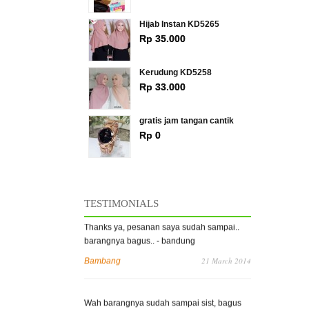
Hijab Instan KD5265
Rp 35.000
Kerudung KD5258
Rp 33.000
gratis jam tangan cantik
Rp 0
» SEMUA PRODUK TERLARIS
TESTIMONIALS
Thanks ya, pesanan saya sudah sampai..
barangnya bagus.. - bandung
21 March 2014
Bambang
Wah barangnya sudah sampai sist, bagus
banget saya suka.... pelayananannya juga