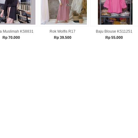
a Muslimah KS8831
Rok Wolfis R17
Baju Blouse KS11251
Rp 70.000
Rp 39.500
Rp 55.000
AKET USAHA 9
Rp 885.600
PAKET USAHA 3 -
Baju Setelan Fiona...
PRODUK...
Rp 139.000
Rp 858.600