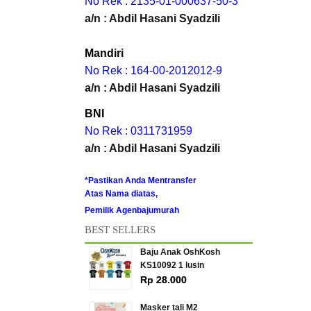
No Rek : 2135-01-000637-50-3
a/n : Abdil Hasani Syadzili
Mandiri
No Rek : 164-00-2012012-9
a/n : Abdil Hasani Syadzili
BNI
No Rek : 0311731959
a/n : Abdil Hasani Syadzili
*Pastikan Anda Mentransfer
Atas Nama diatas,
Pemilik Agenbajumurah
BEST SELLERS
Baju Anak OshKosh
KS10092 1 lusin
Rp 28.000
Masker tali M2