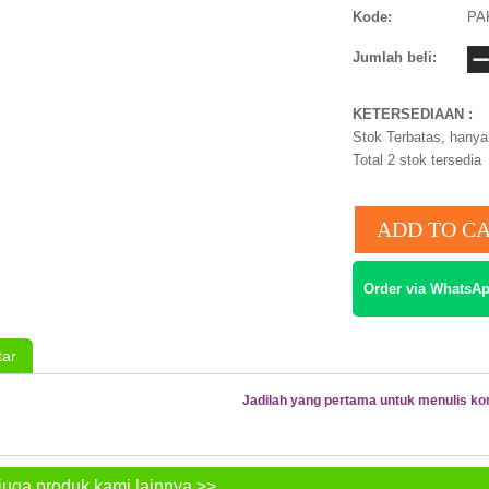
Kode:
PA
Jumlah beli:
KETERSEDIAAN :
Stok Terbatas, hanya 
Total 2
stok tersedia
Order via WhatsAp
ar
Jadilah yang pertama untuk menulis ko
juga produk kami lainnya >>