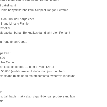
 paket kami :
it lebih banyak karena kami Supplier Tangan Pertama
iskon 10% dari harga ecer
l Brand Lintang Fashion
stseller
dibuat dari bahan Berkualitas dan dijahit oleh Penjahit
an Pengiriman Cepat.
patkan :
.500
Tas Cantik
ah tersedia hingga 12 gamis syari (12in1)
 50.000 (sudah termasuk daftar dan join member)
a Whatsapp (bimbingan materi bersama ownernya langsung)
ir
 sudah habis, maka akan diganti dengan produk yang lain
ma.