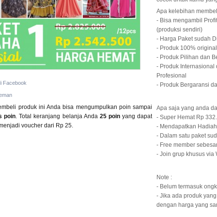
Apa kelebihan membeli
- Bisa mengambil Prof
(produksi sendiri)
- Harga Paket sudah D
- Produk 100% origina
- Produk Pilihan dan Be
- Produk Internasional 
Profesional
di Facebook
- Produk Bergaransi d
teman
mbeli produk ini Anda bisa mengumpulkan poin sampai
Apa saja yang anda da
s poin
. Total keranjang belanja Anda
25
poin
yang dapat
- Super Hemat Rp 332
 menjadi voucher dari
Rp 25
.
- Mendapatkan Hadiah 
- Dalam satu paket sud
- Free member sebesar
- Join grup khusus vi
Note :
- Belum termasuk ongk
- Jika ada produk yang
dengan harga yang sa