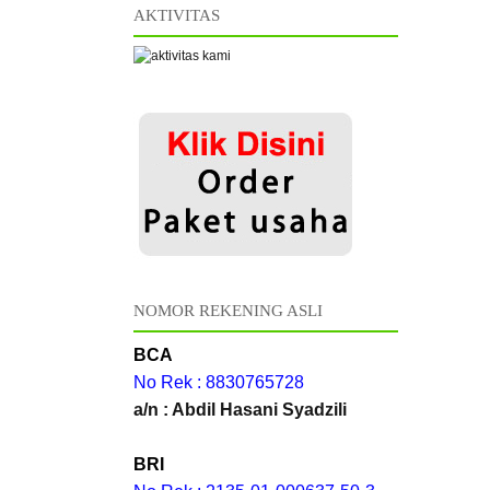
AKTIVITAS
NOMOR REKENING ASLI
BCA
No Rek : 8830765728
a/n : Abdil Hasani Syadzili
BRI