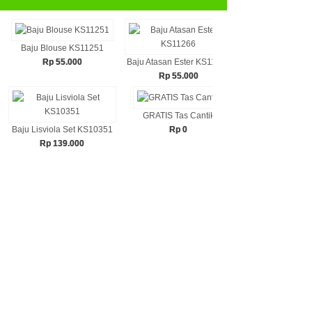
Baju Blouse KS11251
Rp 55.000
Baju Atasan Ester KS11266
Baju Atasan Astr
Rp 55.000
Rp 55.00
GRATIS Tas Cantik
Baju Lisviola Set KS10351
Rp 0
Hijab Segiempa
Rp 139.000
Rp 35.00