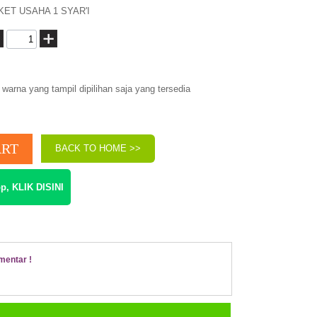
KET USAHA 1 SYAR'I
warna yang tampil dipilihan saja yang tersedia
BACK TO HOME >>
p, KLIK DISINI
mentar !