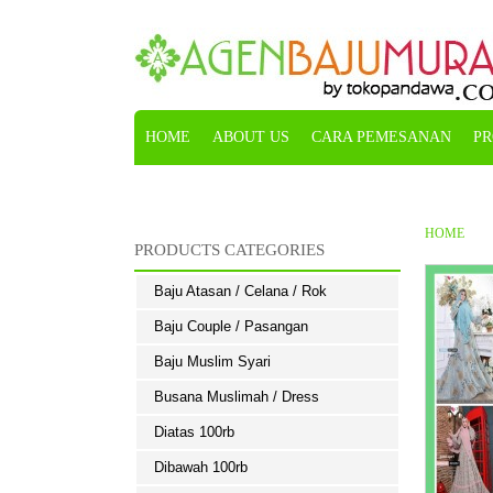
HOME
ABOUT US
CARA PEMESANAN
PR
KONFIRMASI
HOME
PRODUCTS CATEGORIES
Baju Atasan / Celana / Rok
Baju Couple / Pasangan
Baju Muslim Syari
Busana Muslimah / Dress
Diatas 100rb
Dibawah 100rb