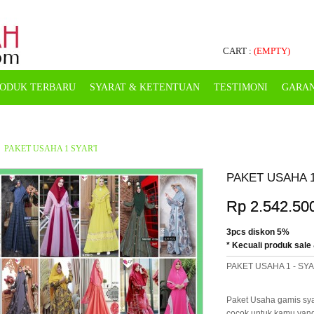
CART :
(EMPTY)
ODUK TERBARU
SYARAT & KETENTUAN
TESTIMONI
GARAN
PAKET USAHA 1 SYAR'I
PAKET USAHA 1
Rp 2.542.50
3pcs diskon 5%
* Kecuali produk sale 
PAKET USAHA 1 - SY
Paket Usaha gamis syar
cocok untuk kamu yang