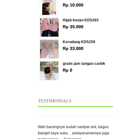
Rp 10.000
Hijab Instan KD5265
Rp 35.000
Kerudung KD5258
Rp 33.000
gratis jam tangan cantik
Rp 0
Thanks ya, pesanan saya sudah sampai..
» SEMUA PRODUK TERLARIS
barangnya bagus.. - bandung
21 March 2014
Bambang
TESTIMONIALS
Wah barangnya sudah sampai sist, bagus
banget saya suka.... pelayananannya juga
memuaskan.. - Semarang
21 March 2014
Rina