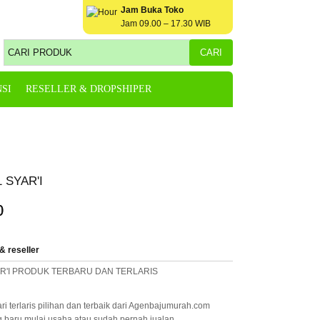
Jam Buka Toko
Jam 09.00 – 17.30 WIB
SI
RESELLER & DROPSHIPER
 SYAR'I
0
& reseller
AR'I PRODUK TERBARU DAN TERLARIS
i terlaris pilihan dan terbaik dari Agenbajumurah.com
 baru mulai usaha atau sudah pernah jualan.