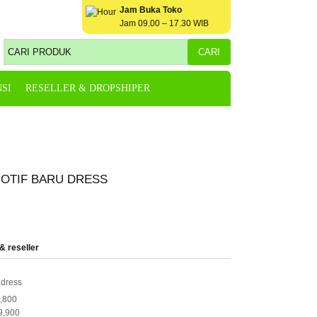
Jam Buka Toko
Jam 09.00 – 17.30 WIB
SI
RESELLER & DROPSHIPER
MOTIF BARU DRESS
& reseller
 dress
,800
9,900