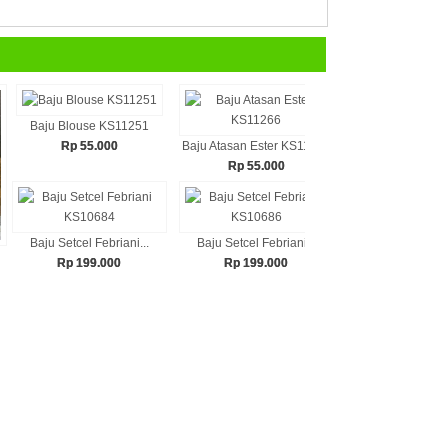
Baju Blouse KS11251
Rp 55.000
Baju Atasan Ester KS11266
Baju Atasan Astr
Rp 55.000
Rp 55.00
Baju Setcel Febriani...
Baju Setcel Febriani...
Baju Setcel Febr
Rp 199.000
Rp 199.000
Rp 199.0