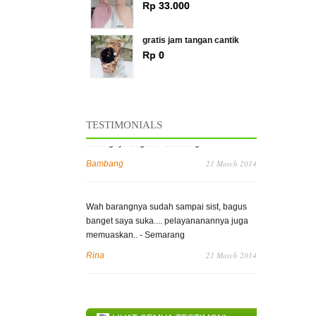
Rp 33.000
gratis jam tangan cantik
Rp 0
» SEMUA PRODUK TERLARIS
Thanks ya, pesanan saya sudah sampai..
barangnya bagus.. - bandung
TESTIMONIALS
21 March 2014
Bambang
Wah barangnya sudah sampai sist, bagus
banget saya suka.... pelayananannya juga
memuaskan.. - Semarang
21 March 2014
Rina