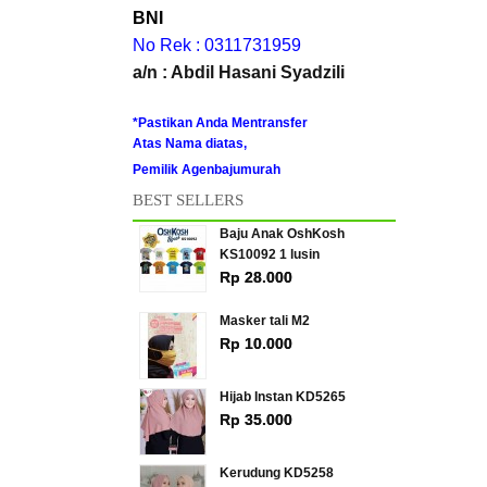
BNI
No Rek : 0311731959
a/n : Abdil Hasani Syadzili
*Pastikan Anda Mentransfer
Atas Nama diatas,
Pemilik Agenbajumurah
BEST SELLERS
Baju Anak OshKosh
KS10092 1 lusin
Rp 28.000
Masker tali M2
Rp 10.000
Hijab Instan KD5265
Rp 35.000
Kerudung KD5258