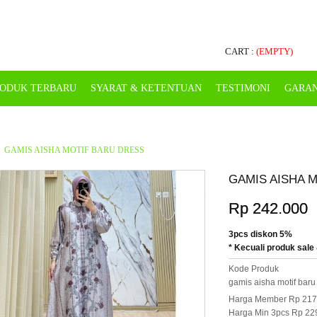
CART :
(EMPTY)
ODUK TERBARU
SYARAT & KETENTUAN
TESTIMONI
GARAN
GAMIS AISHA MOTIF BARU DRESS
GAMIS AISHA 
Rp 242.000
3pcs diskon 5%
* Kecuali produk sale 
Kode Produk
gamis aisha motif baru
Harga Member Rp 217
Harga Min 3pcs Rp 22