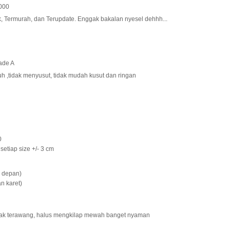
000
, Termurah, dan Terupdate. Enggak bakalan nyesel dehhh...
ade A
uh ,tidak menyusut, tidak mudah kusut dan ringan
0
setiap size +/- 3 cm
r depan)
n karet)
dak terawang, halus mengkilap mewah banget nyaman