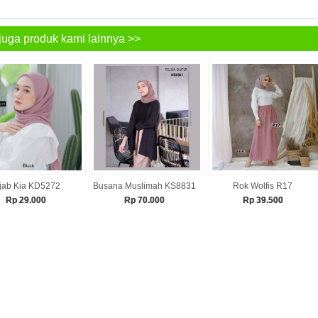
juga produk kami lainnya >>
jab Kia KD5272
Busana Muslimah KS8831
Rok Wolfis R17
Rp 29.000
Rp 70.000
Rp 39.500