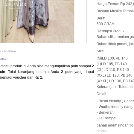
Harga Eceran Rp 242,
Busana Muslim Terbaik
Berat
600 GRAM
Deskripsi Produk
Bahan slik premium gr
Bahan tidak panas, jat
Size
di Facebook
(M)LD 100, PB 140
teman
(L)LD 105, PB 140
beli produk ini Anda bisa mengumpulkan poin sampai
2
(XL)LD 110, PB 140
poin
. Total keranjang belanja Anda
2
poin
yang dapat
(XXL) LD 120, PB 140
 menjadi voucher dari
Rp 2
.
(XXXL) LD 130, PB 14
Keterangan : Toleransi 
Detail
- Busui friendly ( zippe
- Wudhu friendly (tanga
- Berkerah
- Tali tempel
bahan adem ringan ti
dipakai.