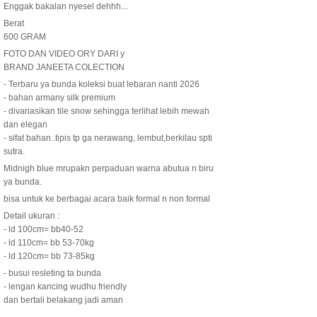
Enggak bakalan nyesel dehhh...
Berat
600 GRAM
FOTO DAN VIDEO ORY DARI y
BRAND JANEETA COLECTION
- Terbaru ya bunda koleksi buat lebaran nanti 2026
- bahan armany silk premium
- divariasikan tile snow sehingga terlihat lebih mewah
dan elegan
- sifat bahan..tipis tp ga nerawang, lembut,berkilau spti
sutra.
Midnigh blue mrupakn perpaduan warna abutua n biru
ya bunda.
bisa untuk ke berbagai acara baik formal n non formal
Detail ukuran :
- ld 100cm= bb40-52
- ld 110cm= bb 53-70kg
- ld 120cm= bb 73-85kg
- busui resleting ta bunda
- lengan kancing wudhu friendly
dan bertali belakang jadi aman