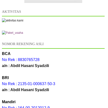
AKTIVITAS
NOMOR REKENING ASLI
BCA
No Rek : 8830765728
a/n : Abdil Hasani Syadzili
BRI
No Rek : 2135-01-000637-50-3
a/n : Abdil Hasani Syadzili
Mandiri
No Rek : 164-00-2012012-9