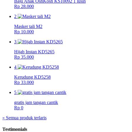
Baju Anak OshKosh KS10092 1 lusin
Rp 28.000
2
Masker tali M2
Rp 10.000
3
Hijab Instan KD5265
Rp 35.000
4
Kerudung KD5258
Rp 33.000
5
gratis jam tangan cantik
Rp 0
» Semua produk terlaris
Testimonials