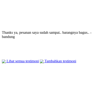
Thanks ya, pesanan saya sudah sampai.. barangnya bagus.. -
bandung
Bambang
21 March 2014
Wah barangnya sudah sampai sist, bagus banget saya suka....
pelayananannya juga memuaskan.. - Semarang
Rina
21 March 2014
Lihat semua testimoni
Tambahkan testimoni