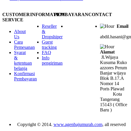
CUSTOMER
INFORMATION
PEMBAYARAN
CONTACT
SERVICE
Reseller
Email
About
&
Us
Dropshiper
abdil.hasani@g
Cara
Guest
Pemesanan
tracking
Alamat
Syarat
FAQ
Jl.Wijaya
&
Info
Kusuma Ruko
ketentuan
pengiriman
azzores Perum
belanja
Banjar wijaya
Konfirmasi
Blok B.17.A
Pembayaran
Nomor 14
Poris Plawad
Kota
Tangerang
15143 ( Office
Baru )
Copyright © 2014.
www.agenbajumurah.com
, all reserved