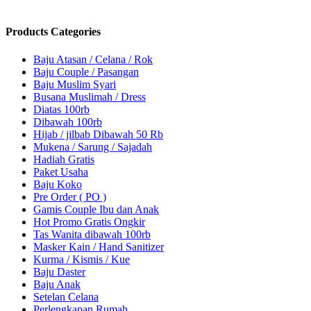
Scroll kebawah untuk melihat produk
Products Categories
Baju Atasan / Celana / Rok
Baju Couple / Pasangan
Baju Muslim Syari
Busana Muslimah / Dress
Diatas 100rb
Dibawah 100rb
Hijab / jilbab Dibawah 50 Rb
Mukena / Sarung / Sajadah
Hadiah Gratis
Paket Usaha
Baju Koko
Pre Order ( PO )
Gamis Couple Ibu dan Anak
Hot Promo Gratis Ongkir
Tas Wanita dibawah 100rb
Masker Kain / Hand Sanitizer
Kurma / Kismis / Kue
Baju Daster
Baju Anak
Setelan Celana
Perlengkapan Rumah