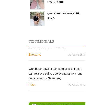
Rp 33.000
gratis jam tangan cantik
Rp 0
» SEMUA PRODUK TERLARIS
Thanks ya, pesanan saya sudah sampai..
barangnya bagus.. - bandung
TESTIMONIALS
21 March 2014
Bambang
Wah barangnya sudah sampai sist, bagus
banget saya suka.... pelayananannya juga
memuaskan.. - Semarang
21 March 2014
Rina