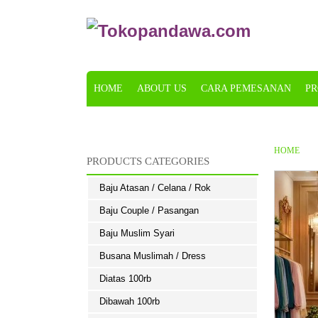
HOME
ABOUT US
CARA PEMESANAN
PR
KONFIRMASI
HOME
PRODUCTS CATEGORIES
Baju Atasan / Celana / Rok
Baju Couple / Pasangan
Baju Muslim Syari
Busana Muslimah / Dress
Diatas 100rb
Dibawah 100rb