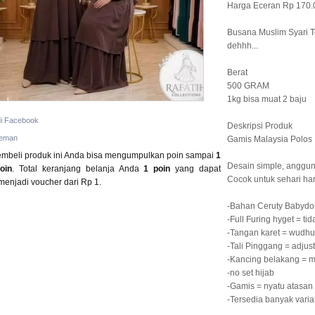
Harga Eceran Rp 170.
Busana Muslim Syari T
dehhh...
Berat
500 GRAM
1kg bisa muat 2 baju
di Facebook
Deskripsi Produk
teman
Gamis Malaysia Polos
beli produk ini Anda bisa mengumpulkan poin sampai
1
Desain simple, anggu
poin
. Total keranjang belanja Anda
1
poin
yang dapat
Cocok untuk sehari har
 menjadi voucher dari
Rp 1
.
-Bahan Ceruty Babydo
-Full Furing hyget = t
-Tangan karet = wudhu
-Tali Pinggang = adjus
-Kancing belakang = m
-no set hijab
-Gamis = nyatu atasan 
-Tersedia banyak vari