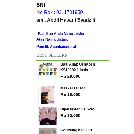
BNI
No Rek : 0311731959
a/n : Abdil Hasani Syadzili
*Pastikan Anda Mentransfer
Atas Nama diatas,
Pemilik Agenbajumurah
BEST SELLERS
Baju Anak OshKosh
KS10092 1 lusin
Rp 28.000
Masker tali M2
Rp 10.000
Hijab Instan KD5265
Rp 35.000
Kerudung KD5258