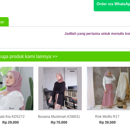
Order via WhatsAp
ar
Jadilah yang pertama untuk menulis ko
juga produk kami lainnya >>
jab Kia KD5272
Busana Muslimah KS8831
Rok Wolfis R17
Rp 29.000
Rp 70.000
Rp 39.500