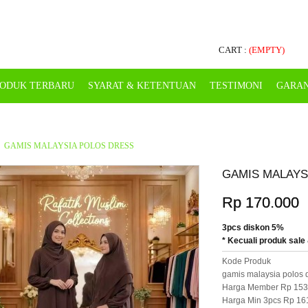
CART :
(EMPTY)
ODUK TERBARU
SYARAT & KETENTUAN
TESTIMONI
GARAN
GAMIS MALAYSIA POLOS DRESS
GAMIS MALAYS
Rp 170.000
3pcs diskon 5%
* Kecuali produk sale 
Kode Produk
gamis malaysia polos 
Harga Member Rp 153
Harga Min 3pcs Rp 16