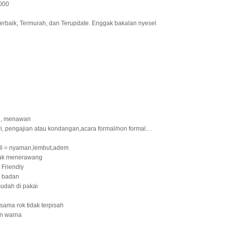
000
erbaik, Termurah, dan Terupdate. Enggak bakalan nyesel
n, menawan
i, pengajian atau kondangan,acara formal/non formal.. .
ll = nyaman,lembut,adem
idak menerawang
 Friendly
t badan
udah di pakai
sama rok tidak terpisah
an warna