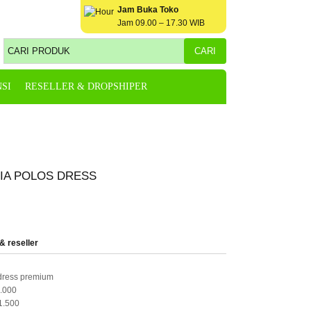
Jam Buka Toko
Jam 09.00 – 17.30 WIB
SI
RESELLER & DROPSHIPER
IA POLOS DRESS
& reseller
dress premium
.000
1.500