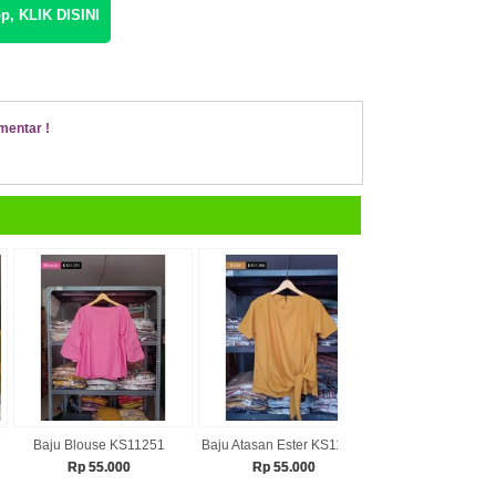
p, KLIK DISINI
mentar !
Baju Blouse KS11251
Baju Atasan Ester KS11266
Baju Atasan Astr
Rp 55.000
Rp 55.000
Rp 55.00